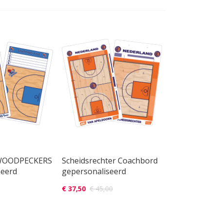
 WOODPECKERS
Scheidsrechter Coachbord
seerd
gepersonaliseerd
€ 37,50
€ 45,00