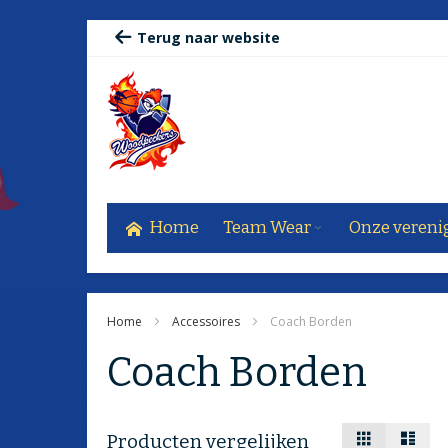
Ga
Terug naar website
naar
de
inhoud
Home
Team Wear
Onze vereni
Home
Accessoires
Coach Borden
Coach Borden
Tonen
Foto-
Lijst
Producten vergelijken
tabel